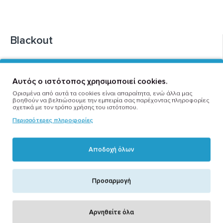
Blackout
Επικοινωνία
Σχετικά με Εμάς
Αυτός ο ιστότοπος χρησιμοποιεί cookies.
Ορισμένα από αυτά τα cookies είναι απαραίτητα, ενώ άλλα μας
Πολιτική απορρήτου
βοηθούν να βελτιώσουμε την εμπειρία σας παρέχοντας πληροφορίες
σχετικά με τον τρόπο χρήσης του ιστότοπου.
Όροι και Προυποθέσεις
Περισσότερες πληροφορίες
Μεθόδοι Αποστολής
Αποδοχή όλων
Πολιτική Επιστροφών
Μεθόδοι Πληρωμών
Προσαρμογή
Καταστήματα
Business guide
Αρνηθείτε όλα