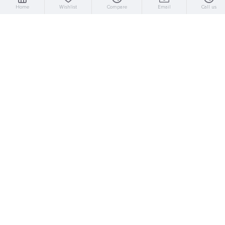
Home
Wishlist
Compare
Email
Call us
Blackout
Επικοινωνία
Σχετικά με Εμάς
Πολιτική απορρήτου
Όροι και Προυποθέσεις
Μεθόδοι Αποστολής
Πολιτική Επιστροφών
Μεθόδοι Πληρωμών
Καταστήματα
Business guide