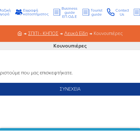
Business
Μαζική
Εγγραφή
Tourist
Contact
guide
αγορά
καταστήματος
guide
Us
ΕΠ.ΟΔ.Ε
ΣΠΙΤΙ - ΚΗΠΟΣ
Λευκά Είδη
Κουνουπιέρες
Κουνουπιέρες
αριστούμε που μας επισκεφτήκατε.
ΣΥΝΈΧΕΙΑ