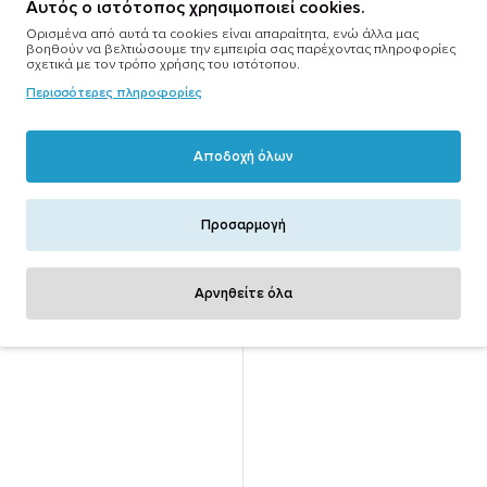
Αυτός ο ιστότοπος χρησιμοποιεί cookies.
Ορισμένα από αυτά τα cookies είναι απαραίτητα, ενώ άλλα μας
βοηθούν να βελτιώσουμε την εμπειρία σας παρέχοντας πληροφορίες
σχετικά με τον τρόπο χρήσης του ιστότοπου.
Ιδιώτες
Περισσότερες πληροφορίες
Εγγραφή
Αποδοχή όλων
Είσοδος
Προσαρμογή
ήσεις(εμπόρων)
Συχνές ερωτήσεις(καταναλω
ε στο blackout.gr
Αρνηθείτε όλα