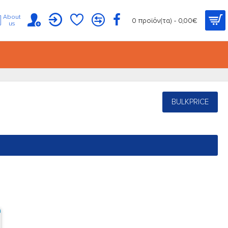
About
0 προϊόν(τα) - 0,00€
us
BULKPRICE