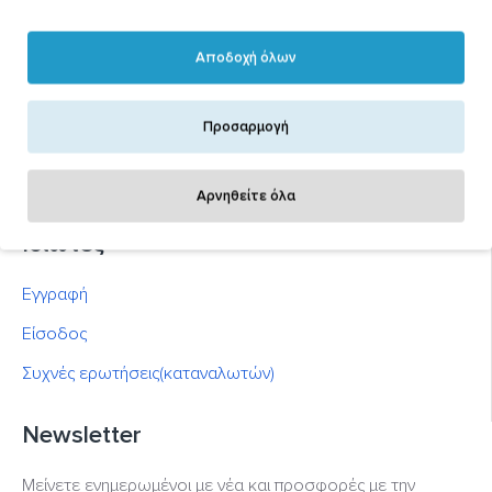
Έμποροι
Αποδοχή όλων
Εγγραφή
Είσοδος
Προσαρμογή
Συχνές ερωτήσεις(εμπόρων)
Διαφημιστείτε στο blackout.gr
Αρνηθείτε όλα
Ιδιώτες
Εγγραφή
Είσοδος
Συχνές ερωτήσεις(καταναλωτών)
Newsletter
Μείνετε ενημερωμένοι με νέα και προσφορές με την