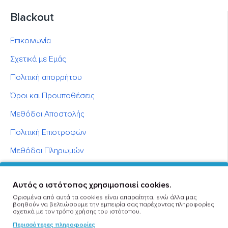
Blackout
Επικοινωνία
Σχετικά με Εμάς
Πολιτική απορρήτου
Όροι και Προυποθέσεις
Μεθόδοι Αποστολής
Πολιτική Επιστροφών
Μεθόδοι Πληρωμών
Καταστήματα
Αυτός ο ιστότοπος χρησιμοποιεί cookies.
Business guide
Ορισμένα από αυτά τα cookies είναι απαραίτητα, ενώ άλλα μας
Σύμβουλος Αγοράς
βοηθούν να βελτιώσουμε την εμπειρία σας παρέχοντας πληροφορίες
σχετικά με τον τρόπο χρήσης του ιστότοπου.
Περισσότερες πληροφορίες