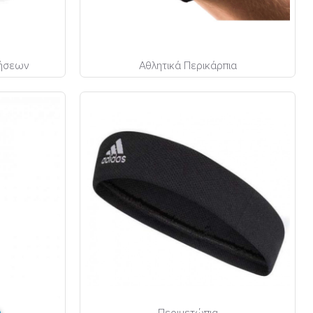
ρήσεων
Αθλητικά Περικάρπια
Περιμετώπια