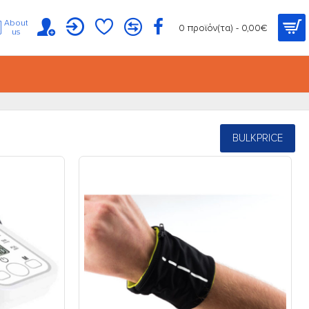
About
0 προϊόν(τα) - 0,00€
us
BULKPRICE