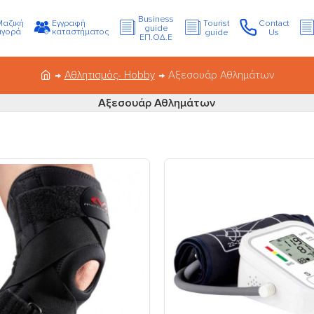
Business
Μαζική
Εγγραφή
Tourist
Contact
guide
αγορά
καταστήματος
guide
Us
ΕΠ.ΟΔ.Ε
Αθλητισμός- Hobby
Αξεσουάρ Αθλημάτων
Αξεσουάρ Αθλημάτων