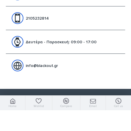
2105232814
Δευτέρα - Παρασκευή: 09:00 - 17:00
info@blackout.gr
opyright © 2020. Blackout shop. Web hosting & promotion by Galaxynet since 19
Home
Wishlist
Compare
Email
Call us