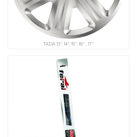
ΤΑΣΙΑ 13'', 14'', 15'', 16'' , 17''