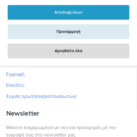
Εγγραφή
Αποδοχή όλων
Είσοδος
Συχνές ερωτήσεις(εμπόρων)
Προσαρμογή
Διαφημιστείτε στο blackout.gr
Αρνηθείτε όλα
Ιδιώτες
Εγγραφή
Είσοδος
Συχνές ερωτήσεις(καταναλωτών)
Newsletter
Μείνετε ενημερωμένοι με νέα και προσφορές με την
εγγραφή σας στο newsletter μας