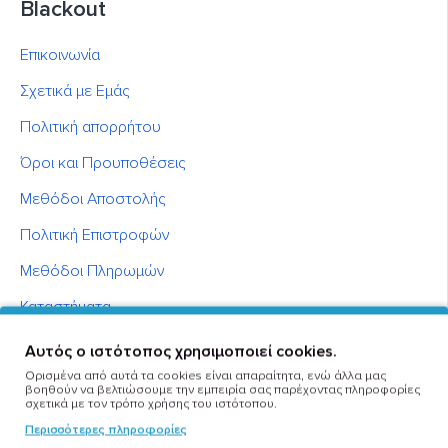
Blackout
Επικοινωνία
Σχετικά με Εμάς
Πολιτική απορρήτου
Όροι και Προυποθέσεις
Μεθόδοι Αποστολής
Πολιτική Επιστροφών
Μεθόδοι Πληρωμών
Καταστήματα
Business guide
Αυτός ο ιστότοπος χρησιμοποιεί cookies.
Ορισμένα από αυτά τα cookies είναι απαραίτητα, ενώ άλλα μας
Σύμβουλος Αγοράς
βοηθούν να βελτιώσουμε την εμπειρία σας παρέχοντας πληροφορίες
σχετικά με τον τρόπο χρήσης του ιστότοπου.
Έμποροι
Περισσότερες πληροφορίες