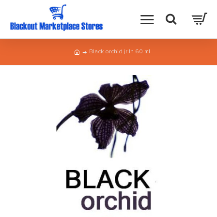
Black orchid jr ln 60 ml