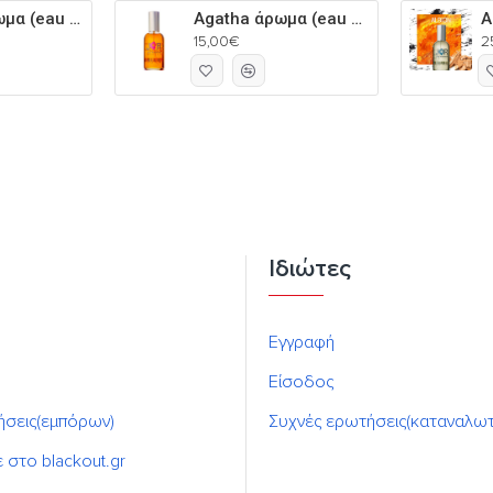
Adriana άρωμα (eau de parfum) για την γυναίκα 60ml
Agatha άρωμα (eau de parfum) για την γυναίκα 60ml
15,00€
2
Ιδιώτες
Εγγραφή
Είσοδος
ήσεις(εμπόρων)
Συχνές ερωτήσεις(καταναλω
ε στο blackout.gr