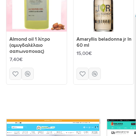
Almond oil 1 λίτρο
Amaryllis beladonna jr ln
(αμυγδαλέλαιο
60 ml
σαπωνοποιιας)
15,00€
7,40€