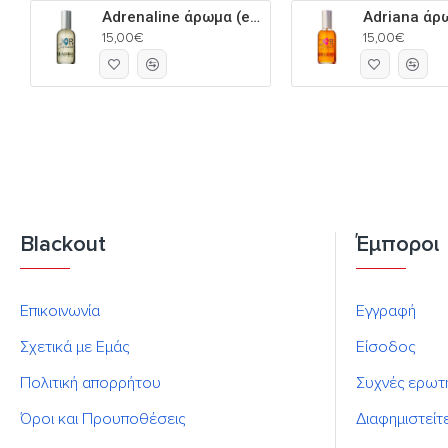
Adrenaline άρωμα (eau de parfum) για τον άνδρα 60ml
15,00€
15,00€
Blackout
Έμποροι
Επικοινωνία
Εγγραφή
Σχετικά με Εμάς
Είσοδος
Πολιτική απορρήτου
Συχνές ερωτ
Όροι και Προυποθέσεις
Διαφημιστείτ