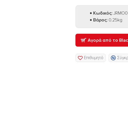
Κωδικός:
JRMO0
Βάρος:
0.25kg
Αγορά από το Bla
Επιθυμητό
Σύγκ