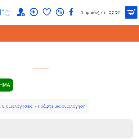
About
0 προϊόν(τα) - 0,00€
us
ΤΗΜΑ
 0 αξιολογήσεις.
-
Γράψτε μια αξιολόγηση