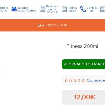
Business
Μαζική
Εγγραφή
Tourist
Contact
guide
αγορά
καταστήματος
guide
Us
ΕΠ.ΟΔ.Ε
Fitness 200ml
Fitness 200ml
ΑΓΟΡΑ ΑΠΟ ΤΟ ΚΑΤΑΣ
Σύμφωνα με
12,00€