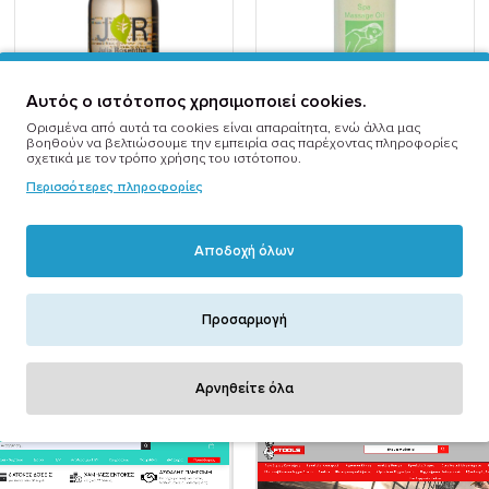
Αυτός ο ιστότοπος χρησιμοποιεί cookies.
Ορισμένα από αυτά τα cookies είναι απαραίτητα, ενώ άλλα μας
Amber musk jr ln 60 ml
Aphrodite’s elixir 200ml
βοηθούν να βελτιώσουμε την εμπειρία σας παρέχοντας πληροφορίες
σχετικά με τον τρόπο χρήσης του ιστότοπου.
15,00€
13,00€
Περισσότερες πληροφορίες
Αποδοχή όλων
Προσαρμογή
Marketplace Stores
Αρνηθείτε όλα