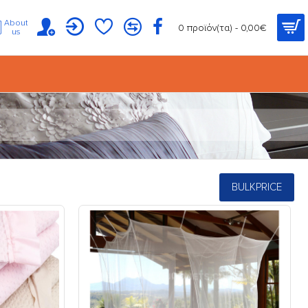
About
0 προϊόν(τα) - 0,00€
us
BULKPRICE