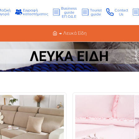
Business
Μαζική
Εγγραφή
Tourist
Contact
guide
αγορά
καταστήματος
guide
Us
ΕΠ.ΟΔ.Ε
Λευκά Είδη