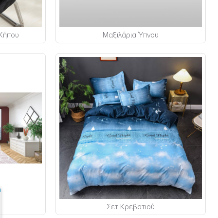
 Κήπου
Μαξιλάρια Ύπνου
Σετ Κρεβατιού