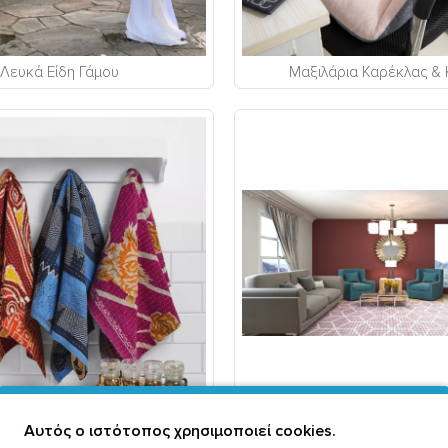
Λευκά Είδη Γάμου
Μαξιλάρια Καρέκλας &
Πετσέτες Κουζίνας
Σαλόνι
Αυτός ο ιστότοπος χρησιμοποιεί cookies.