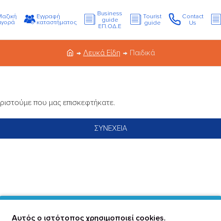
Business
Μαζική
Εγγραφή
Tourist
Contact
guide
αγορά
καταστήματος
guide
Us
ΕΠ.ΟΔ.Ε
Λευκά Είδη
Παιδικά
αριστούμε που μας επισκεφτήκατε.
ΣΥΝΈΧΕΙΑ
Αυτός ο ιστότοπος χρησιμοποιεί cookies.