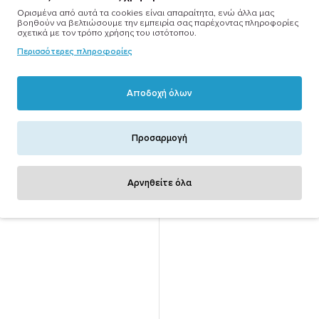
Ορισμένα από αυτά τα cookies είναι απαραίτητα, ενώ άλλα μας
βοηθούν να βελτιώσουμε την εμπειρία σας παρέχοντας πληροφορίες
Ιδιώτες
σχετικά με τον τρόπο χρήσης του ιστότοπου.
Περισσότερες πληροφορίες
Εγγραφή
Αποδοχή όλων
Είσοδος
ήσεις(εμπόρων)
Συχνές ερωτήσεις(καταναλω
Προσαρμογή
ε στο blackout.gr
Αρνηθείτε όλα