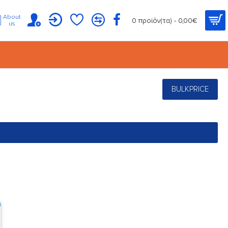
About
0 προϊόν(τα) - 0,00€
us
BULKPRICE