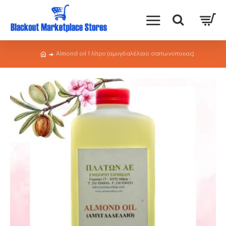
Almond oil 1 λίτρο (αμυγδαλέλαιο σαπωνοποιιας)