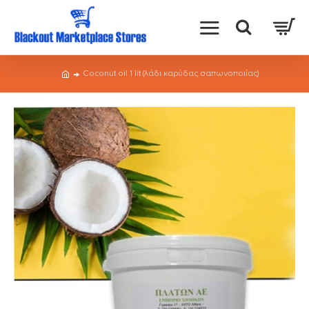
Coconut oil 1 lit (λάδι καρύδας σαπωνοποιίας)